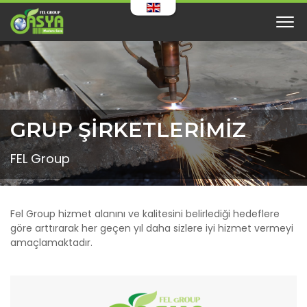
GRUP ŞİRKETLERİMİZ
FEL Group
Fel Group hizmet alanını ve kalitesini belirlediği hedeflere
göre arttırarak her geçen yıl daha sizlere iyi hizmet vermeyi
amaçlamaktadır.