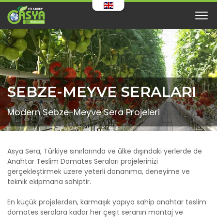
SEBZE-MEYVE SERALARI
Modern Sebze-Meyve Sera Projeleri
Asya Sera, Türkiye sınırlarında ve ülke dışındaki yerlerde de
Anahtar Teslim Domates Seraları projelerinizi
gerçekleştirmek üzere yeterli donanıma, deneyime ve
teknik ekipmana sahiptir.
En küçük projelerden, karmaşık yapıya sahip anahtar teslim
domates seralara kadar her çeşit seranın montaj ve